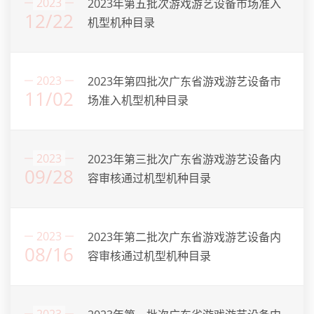
2023
2023年第五批次游戏游艺设备市场准入
12/22
机型机种目录
2023
2023年第四批次广东省游戏游艺设备市
11/02
场准入机型机种目录
2023
2023年第三批次广东省游戏游艺设备内
09/28
容审核通过机型机种目录
2023
2023年第二批次广东省游戏游艺设备内
08/16
容审核通过机型机种目录
2023