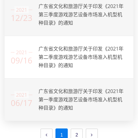
广东省文化和旅游厅关于印发《2021年
2021
第三季度游戏游艺设备市场准入机型机
12/23
种目录》的通知
广东省文化和旅游厅关于印发《2021年
2021
第二季度游戏游艺设备市场准入机型机
09/16
种目录》的通知
广东省文化和旅游厅关于印发《2021年
2021
第一季度游戏游艺设备市场准入机型机
06/17
种目录》的通知
1
2