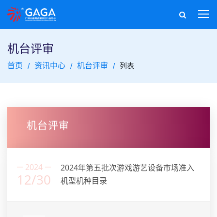
机台评审
首页
资讯中心
机台评审
列表
机台评审
2024
2024年第五批次游戏游艺设备市场准入
12/30
机型机种目录