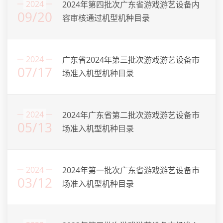
2024
2024年第四批次广东省游戏游艺设备内
09/20
容审核通过机型机种目录
2024
广东省2024年第三批次游戏游艺设备市
07/17
场准入机型机种目录
2024
2024年广东省第二批次游戏游艺设备市
05/13
场准入机型机种目录
2024
2024年第一批次广东省游戏游艺设备市
03/12
场准入机型机种目录