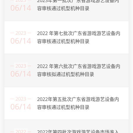
2023年第一批次广东省游戏游艺设备内
06/14
容审核通过机型机种目录
2023
2022 年第七批次广东省游戏游艺设备内
06/14
容审核通过机型机种目录
2023
2022 年第六批次广东省游戏游艺设备内
06/14
容审核拟通过机型机种目录
2023
2022年第五批次广东省游戏游艺设备内
06/14
容审核通过机型机种目录
2022
2022年第四批次游戏游艺设备市场准入