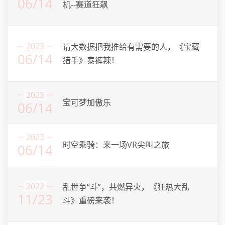
06/14
机--赛道狂飙
2023
请大数据把我推给有需要的人，《宝藏
06/14
猎手》泰裤辣！
2023
宝可梦加傲乐
06/14
2023
时空乘骑：来一场VR尖叫之旅
06/14
2022
乱世争“斗”，共燃异火，《狂热大乱
11/23
斗》重磅来袭！