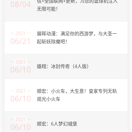
信+全国联网+更新，为您的篮球机注入
08/04
无限可能！
2021
展晖动漫：满足你的西游梦，与大圣一
06/21
起斩妖除魔吧！
2021
雄翔：冰封传奇（4人版）
06/10
2021
顺宏：小火车，大生意！皇家专列无轨
06/10
观光小火车
2021
顺宏：6人梦幻城堡
06/10