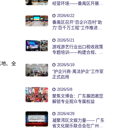
经营环境——番禺区开展商
业秘密保护暨打传扫黑联合
宣传活动
2026/6/22
番禺区召开“百企兴百村”助
力“百千万工程”工作推进
会，协会应邀出席
2026/5/21
游戏游艺行业出口税收政策
专题培训——构建合规、高
效税务管理体系！
落地、全
2026/5/19
“护企兴商·禺法护企”工作室
正式启用
2026/5/8
聚焦文博会：广东展团邀您
解锁专业观众专属权益
2026/4/29
凝聚湾区文娱力量—— 广东
省文化娱乐联合会在广州成
立